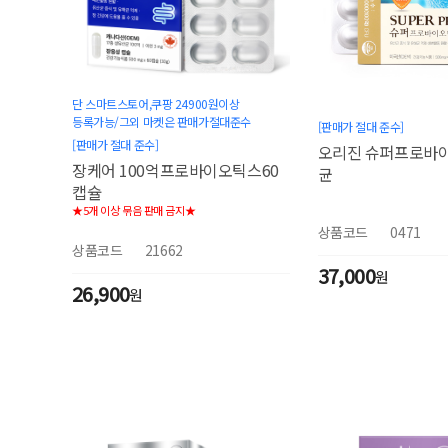
단 스마트스토어,쿠팡 24900원이상
등록가능/그외 마켓은 판매가절대준수
[판매가 절대 준수]
[판매가 절대 준수]
오리진 슈퍼프로바
장케어 100억프로바이오틱스60
균
캡슐
★5개 이상 묶음 판매 금지★
상품코드
0471
상품코드
21662
37,000
원
26,900
원