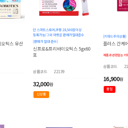
단 스마트스토어,쿠팡 28,500원이상
등록가능/그외 마켓은 판매가절대준수
[키워드주의상품]
[판매가 절대 준수]
이오틱스 유산
플러스 간케
신프로&프리바이오틱스 5gx60
포
제품과 관련없는 키
상품코드
2
상품코드
22139
16,900
원
32,000
원
품절
신상품