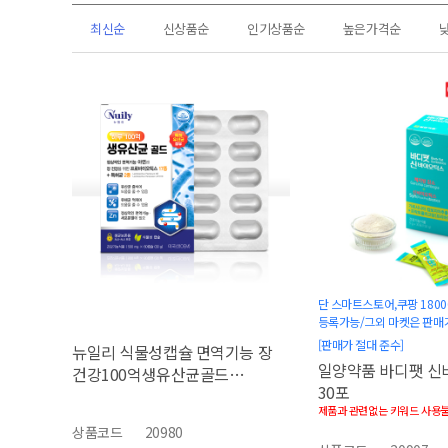
최신순
신상품순
인기상품순
높은가격순
단 스마트스토어,쿠팡 180
등록가능/그외 마켓은 판
[판매가 절대 준수]
뉴일리 식물성캡슐 면역기능 장
일양약품 바디팻 
건강100억생유산균골드
30포
500mgx60캡슐
제품과 관련없는 키워드 사용
상품코드
20980