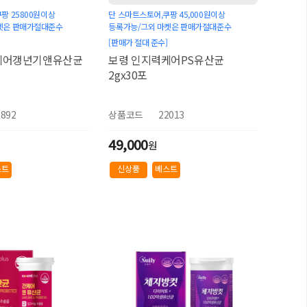
팡 25800원이상
단 스마트스토어,쿠팡 45,000원이상
켓은 판매가절대준수
등록가능/그외 마켓은 판매가절대준수
[판매가 절대 준수]
케어갱년기앤유산균
보령 인지력케어PS유산균
2gx30포
1892
상품코드
22013
49,000
원
스트
신상품
베스트