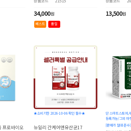
상품코드
21515
상품코드
2
34,000
13,500
원
원
베스트
품절
★소비기한 2026-10-06 확인 필수★
단 스마트스토어,쿠
등록가능/그외 마
[판매가 절대 준수]
움 프로바이오
뉴일리 간케어앤유산균17