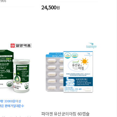
0966
24,500
원
팡 33000원이상
켓은 판매가절대준수
파마젠 유산균의아침 60캡슐