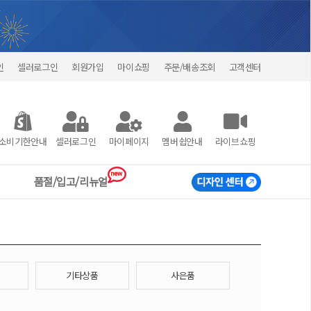
인
셀러로그인
회원가입
마이쇼핑
주문/배송조회
고객센터
소비기한안내
셀러로그인
마이페이지
멤버쉽안내
라이브쇼핑
new
품절/입고/리뉴얼
기타상품
사은품