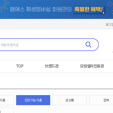
로그
TOP
브랜드관
모범셀러전용관
식품
건강기능식품
공산품
잡화
핑