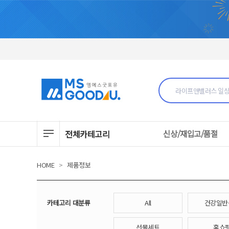
전체카테고리
신상/재입고/품절
HOME
>
제품정보
카테고리 대분류
All
건강일반
선물세트
홈쇼