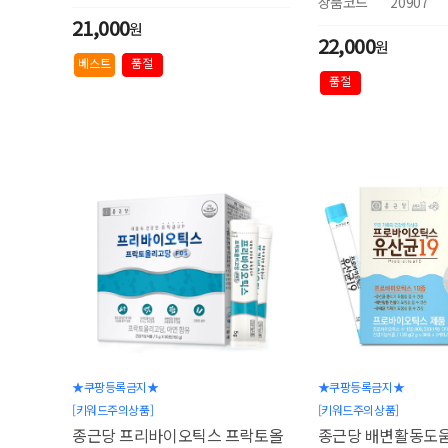
상품코드
20907
21,000
원
22,000
원
베스트
품절
품절
★쿠팡등록금지★
★쿠팡등록금지★
[키워드주의상품]
[키워드주의상품]
종근당 프리바이오틱스 프락토올
종근당 배변활동도