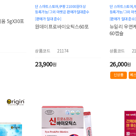
단 스마트스토어,쿠팡 21000원이상
단 스마트스토어,쿠
등록가능/그외 마켓은 판매가절대준수
등록가능/그외 마
[판매가 절대 준수]
[판매가 절대 준수]
 5gX30포
원데이프로바이오틱스60포
뉴일리 우먼
60캡슐
상품코드
21174
상품코드
2
23,900
26,000
원
원
신상품
베