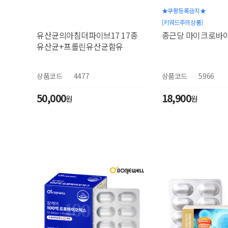
★쿠팡등록금지★
[키워드주의상품]
유산균의아침더파이브17 17종
종근당 마이크로바이옴
유산균+프롤린유산균함유
상품코드
4477
상품코드
5966
50,000
18,900
원
원