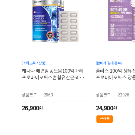
[키워드주의상품]
[판매가 절대 준수]
캐나다 배변활동도움100억마리
플러스 100억 생유
프로바이오틱스혼합유산균60캡
프로바이오틱스 장
슐
350mgx30캡슐
상품코드
2663
상품코드
22026
26,900
24,900
원
원
신상품