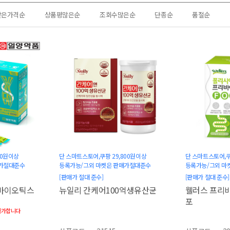
낮은가격순
상품평많은순
조회수많은순
단종순
품절순
00원이상
단 스마트스토어,쿠팡 29,800원이상
단 스마트스토어,쿠
매가절대준수
등록가능/그외 마켓은 판매가절대준수
등록가능/그외 마
[판매가 절대 준수]
[판매가 절대 준수]
신바이오틱스
뉴일리 간케어100억생유산균
웰러스 프리바
포
불가합니다