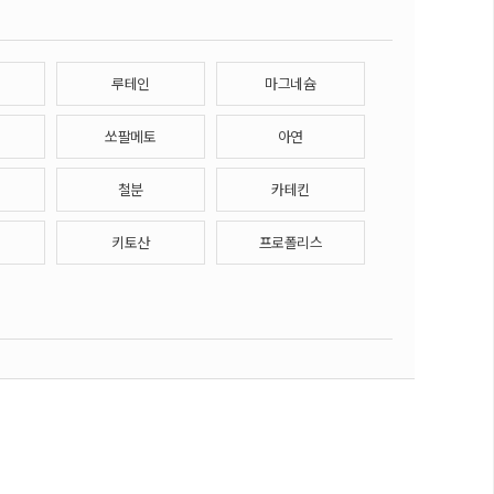
루테인
마그네슘
쏘팔메토
아연
철분
카테킨
키토산
프로폴리스