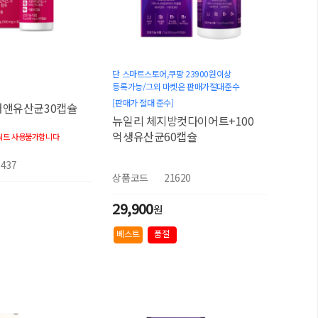
단 스마트스토어,쿠팡 23900원이상
등록가능/그외 마켓은 판매가절대준수
[판매가 절대 준수]
어앤유산균30캡슐
뉴일리 체지방컷다이어트+100
억생유산균60캡슐
워드 사용불가합니다
1437
상품코드
21620
29,900
원
베스트
품절