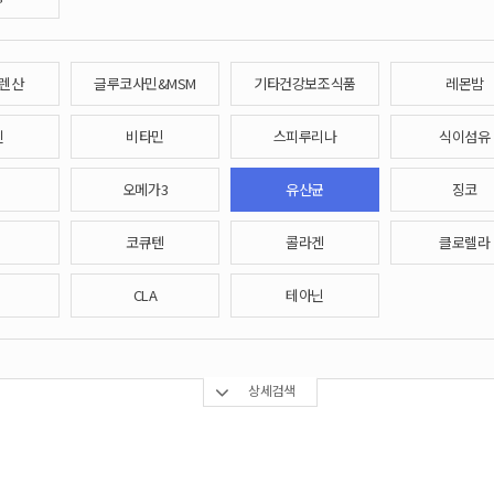
렌산
글루코사민&MSM
기타건강보조식품
레몬밤
틴
비타민
스피루리나
식이섬유
오메가3
유산균
징코
코큐텐
콜라겐
클로렐라
CLA
테아닌
상세검색