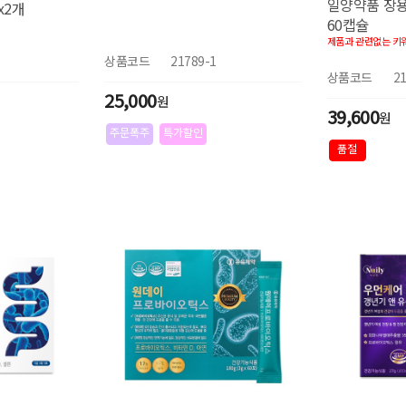
일양약품 장
x2개
60캡슐
상품코드
21789-1
상품코드
2
25,000
원
39,600
원
주문폭주
특가할인
품절