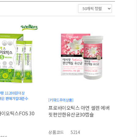
팡 11200원이상
켓은 판매가절대준수
[키워드주의상품]
프로바이오틱스 아연 셀렌 에버
이오틱스FOS 30
핏편안한유산균30캡슐
상품코드
5214