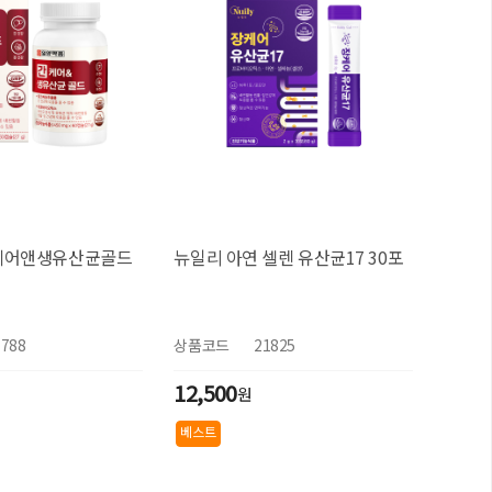
케어앤생유산균골드
뉴일리 아연 셀렌 유산균17 30포
1788
상품코드
21825
12,500
원
베스트