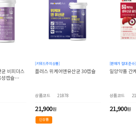
[키워드주의상품]
[판매가 절대 준수]
산균 비피더스
플러스 위케어앤유산균 30캡슐
일양약품 간
용성캡슐
상품코드
21878
상품코드
2
21,900
21,900
원
원
신상품