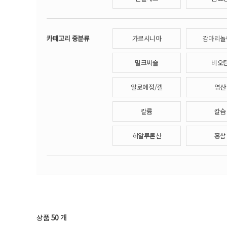
카테고리 중분류
가르시니아
감마리놀
밀크씨슬
비오
알로에정/겔
엽산
칼륨
칼슘
히알루론산
홍삼
상품
50
개