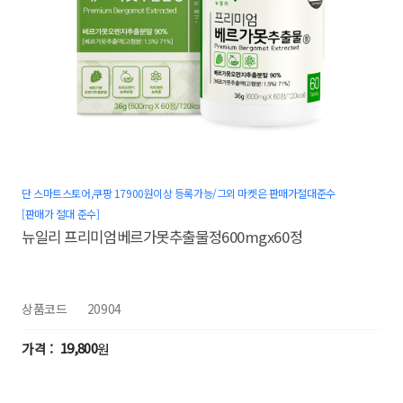
단 스마트스토어,쿠팡 17900원이상 등록가능/그외 마켓은 판매가절대준수
[판매가 절대 준수]
뉴일리 프리미엄베르가못추출물정600mgx60정
상품코드
20904
19,800
원