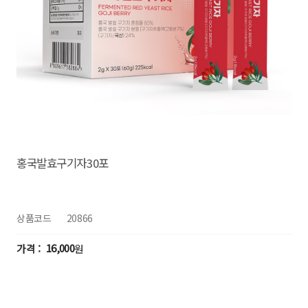
홍국발효구기자30포
상품코드
20866
16,000
원