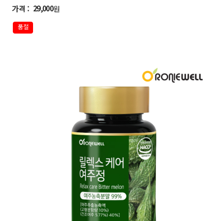
29,000
원
품절