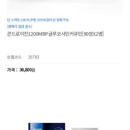
단 스마트스토어,쿠팡 33900원이상 등록가능
[판매가 절대 준수]
콘드로이친1200MBP글루코사민커큐민[90정X2병]
상품코드
20783
36,800
원