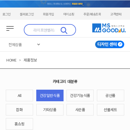
로그인
셀러로그인
회원가입
마이쇼핑
주문/배송조회
고객센터
HOME
>
제품정보
카테고리 대분류
All
건강일반식품
건강기능식품
공산품
잡화
기타상품
사은품
선물세트
홈쇼핑