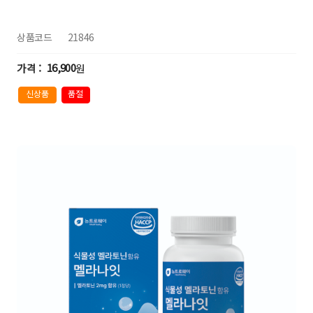
상품코드
21846
16,900
원
신상품
품절