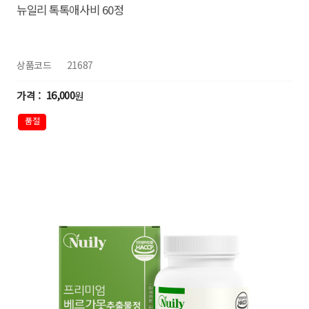
뉴일리 톡톡애사비 60정
상품코드
21687
16,000
원
품절