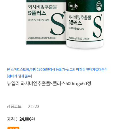
단 스마트스토어,쿠팡 21000원이상 등록가능/그외 마켓은 판매가절대준수
[판매가 절대 준수]
뉴일리 와사비잎추출물S플러스600mgx60정
상품코드
21220
24,000
원