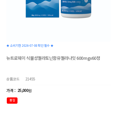
★ 소비기한 2026-07-08 확인 필수 ★
뉴트로웨이 식물성멜라토닌함유멜라나잇 600mgx60정
상품코드
21455
25,000
원
품절