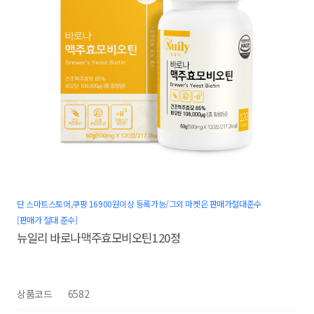
단 스마트스토어,쿠팡 16900원이상 등록가능/그외 마켓은 판매가절대준수
[판매가 절대 준수]
뉴일리 바로나맥주효모비오틴120정
상품코드
6582