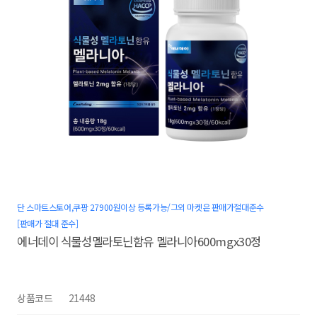
단 스마트스토어,쿠팡 27900원이상 등록가능/그외 마켓은 판매가절대준수
[판매가 절대 준수]
에너데이 식물성멜라토닌함유 멜라니아600mgx30정
상품코드
21448