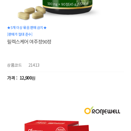
★5개 이상 묶음 판매 금지★
[판매가 절대 준수]
릴렉스케어 여주정90정
상품코드
21413
12,900
원