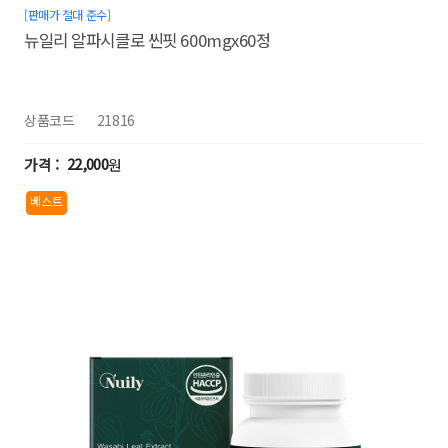
[판매가 절대 준수]
뉴일리 알파시클로 씬핏 600mgx60정
상품코드
21816
22,000
원
베스트