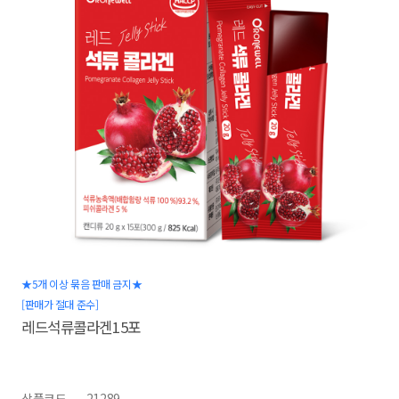
★5개 이상 묶음 판매 금지★
[판매가 절대 준수]
레드석류콜라겐15포
상품코드
21289