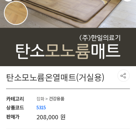
탄소모노륨온열매트(거실용)
카테고리
잡화
>
건강용품
상품코드
5315
208,000 원
판매가