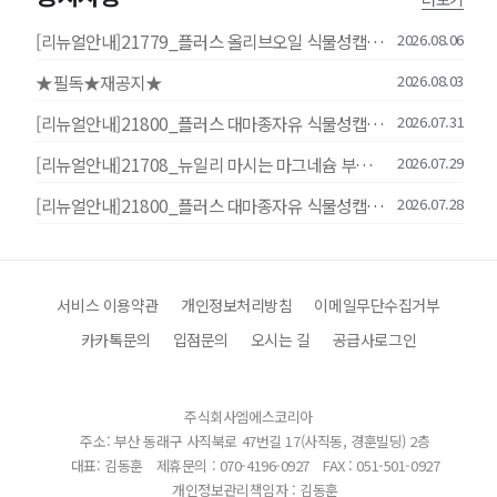
[리뉴얼안내]21779_플러스 올리브오일 식물성캡슐 30캡슐
2026.08.06
★필독★재공지★
2026.08.03
[리뉴얼안내]21800_플러스 대마종자유 식물성캡슐 30캡슐
2026.07.31
[리뉴얼안내]21708_뉴일리 마시는 마그네슘 부스터샷 20mlx14포
2026.07.29
[리뉴얼안내]21800_플러스 대마종자유 식물성캡슐 30캡슐
2026.07.28
서비스 이용약관
개인정보처리방침
이메일무단수집거부
카카톡문의
입점문의
오시는 길
공급사로그인
주식회사엠에스코리아
주소: 부산 동래구 사직북로 47번길 17(사직동, 경훈빌딩) 2층
대표: 김동훈
제휴문의 : 070-4196-0927
FAX : 051-501-0927
개인정보관리책임자 : 김동훈