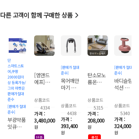
다른 고객이 함께 구매한 상품
단
스마트스토
[판매가 절대
[판매가 절대
어,쿠팡
준수]
준수]
[엠앤드
탄소모노
20000원이
목어깨안
바디슬림
에프]스
륨온열매
상 등록가능/
마기 힐
석션 마
마트프로
트(거실
그외 마켓은
링웨어
사지기
판매가절대
안마의자
용)
준수
상품코드
상품코드
4D마사
MF-
상품코드
상품코드
[판매가 절대
지헤드
4334
5315
8100
준수]
4438
5340
부광약품
3,480,000
208,000
393,400
324,000
잇큐치약
원
원
원
원
125gx4
단종
품절