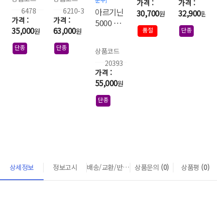
6478
6210-3
아르기닌
30,700
32,900
원
원
5000 대
35,000
63,000
품절
단종
원
원
용량 스
틱 100포
단종
단종
상품코드
20393
55,000
원
단종
상세정보
정보고시
배송/교환/반품 안내
상품문의
(0)
상품평
(0)