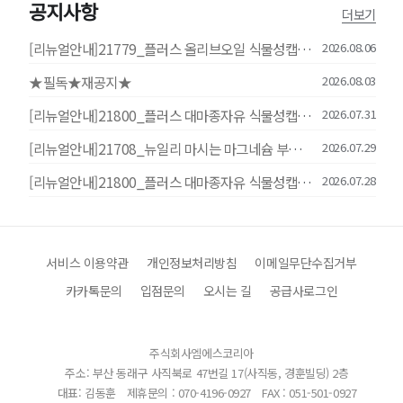
공지사항
더보기
[리뉴얼안내]21779_플러스 올리브오일 식물성캡슐 30캡슐
2026.08.06
★필독★재공지★
2026.08.03
[리뉴얼안내]21800_플러스 대마종자유 식물성캡슐 30캡슐
2026.07.31
[리뉴얼안내]21708_뉴일리 마시는 마그네슘 부스터샷 20mlx14포
2026.07.29
[리뉴얼안내]21800_플러스 대마종자유 식물성캡슐 30캡슐
2026.07.28
서비스 이용약관
개인정보처리방침
이메일무단수집거부
카카톡문의
입점문의
오시는 길
공급사로그인
주식회사엠에스코리아
주소: 부산 동래구 사직북로 47번길 17(사직동, 경훈빌딩) 2층
대표: 김동훈
제휴문의 : 070-4196-0927
FAX : 051-501-0927