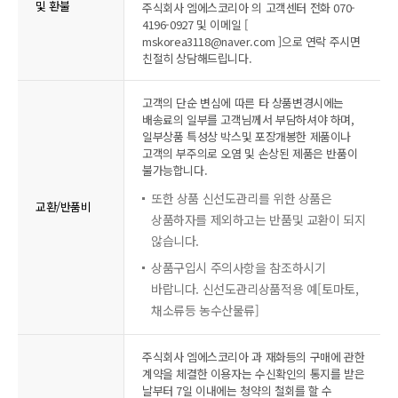
및 환불
주식회사 엠에스코리아 의 고객센터 전화 070-
4196-0927 및 이메일 [
mskorea3118@naver.com ]으로 연락 주시면
친절히 상담해드립니다.
고객의 단순 변심에 따른 타 상품변경시에는
배송료의 일부를 고객님께서 부담하셔야 하며,
일부상품 특성상 박스및 포장개봉한 제품이나
고객의 부주의로 오염 및 손상된 제품은 반품이
불가능합니다.
또한 상품 신선도관리를 위한 상품은
교환/반품비
상품하자를 제외하고는 반품및 교환이 되지
않습니다.
상품구입시 주의사항을 참조하시기
바랍니다. 신선도관리상품적용 예[토마토,
채소류등 농수산물류]
주식회사 엠에스코리아 과 재화등의 구매에 관한
계약을 체결한 이용자는 수신확인의 통지를 받은
날부터 7일 이내에는 청약의 철회를 할 수