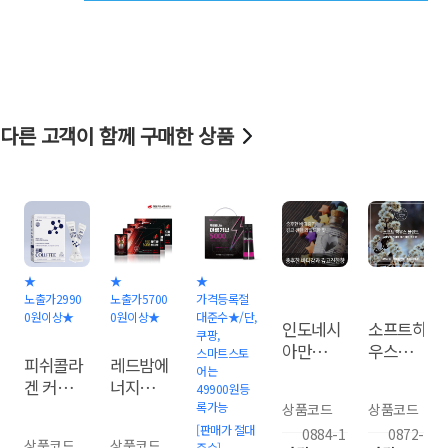
다른 고객이 함께 구매한 상품
★
★
★
노출가2990
노출가5700
가격등록절
0원이상★
0원이상★
대준수★/단,
인도네시
소프트하
쿠팡,
아만델링
우스블랜
스마트스토
피쉬콜라
레드밤에
G1 1kg
드1kg
어는
겐 커피
너지업10
49900원등
콜피20포
포x3박스
록가능
상품코드
상품코드
[판매가 절대
0884-1
0872-1
상품코드
상품코드
준수]