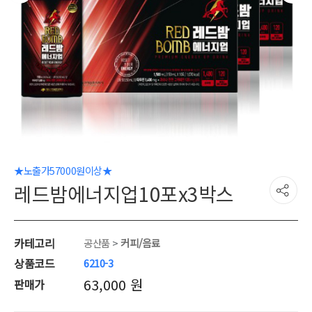
★노출가57000원이상★
레드밤에너지업10포x3박스
카테고리
공산품
>
커피/음료
상품코드
6210-3
63,000 원
판매가