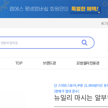
로그
TOP
브랜드관
모범셀러전용관
단 스마트스토어,쿠팡 21,900원이상
[판매가 절대 준수]
뉴일리 마시는 알부