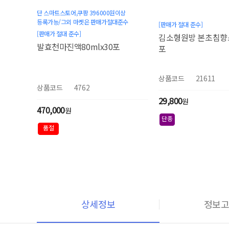
단 스마트스토어,쿠팡 396000원이상
등록가능/그외 마켓은 판매가절대준수
[판매가 절대 준수]
[판매가 절대 준수]
김소형원방 본초침향스틱
발효천마진액80mlx30포
포
상품코드
21611
상품코드
4762
29,800
원
470,000
원
단종
품절
상세정보
정보