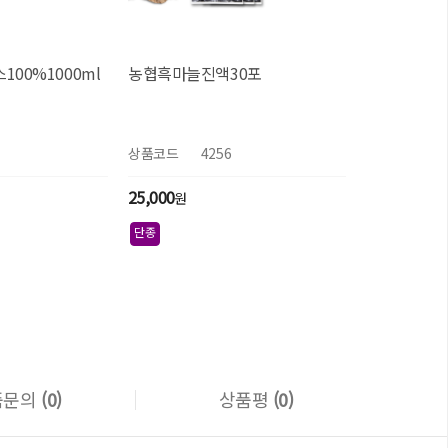
00%1000ml
농협흑마늘진액30포
상품코드
4256
25,000
원
단종
품문의
(0)
상품평
(0)