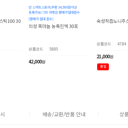
단 스마트스토어,쿠팡 34,900원이상
등록가능/그외 마켓은 판매가절대준수
[판매가 절대 준수]
100 30
숙성착즙노니주스1
의성 흑마늘 농축진액 30포
상품코드
4784
상품코드
5885
21,000
원
42,000
원
품절
고시
배송/교환/반품 안내
상