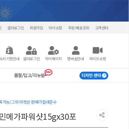
인
셀러로그인
회원가입
마이쇼핑
주문/배송조회
고객센터
소비기한안내
셀러로그인
마이페이지
멤버쉽안내
라이브쇼핑
new
품절/입고/리뉴얼
 등록가능/그외 마켓은 판매가절대준수
민메가파워샷15gx30포