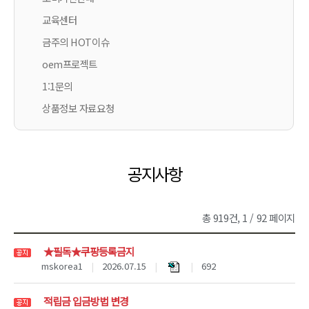
교육센터
금주의 HOT이슈
oem프로젝트
1:1문의
상품정보 자료요청
공지사항
총 919건, 1 / 92 페이지
★필독★쿠팡등록금지
mskorea1
|
2026.07.15
|
|
692
적립금 입금방법 변경