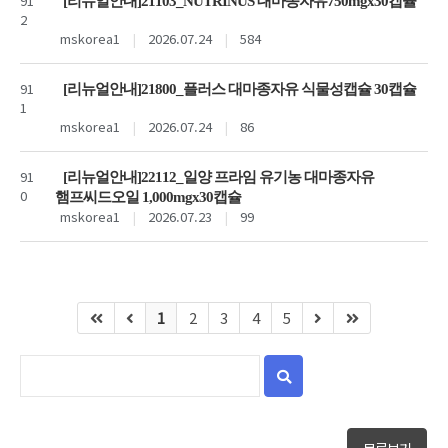
91
[리뉴얼안내]21103_NUTRINUS 대마종자유750mgx30캡슐
2
mskorea1
|
2026.07.24
|
584
91
[리뉴얼안내]21800_플러스 대마종자유 식물성캡슐 30캡슐
1
mskorea1
|
2026.07.24
|
86
91
[리뉴얼안내]22112_일양 프라임 유기농 대마종자유
0
햄프씨드오일 1,000mgx30캡슐
mskorea1
|
2026.07.23
|
99
1
2
3
4
5